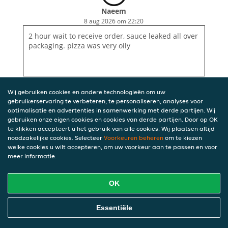
Naeem
8 aug 2026 om 22:20
2 hour wait to receive order, sauce leaked all over
packaging. pizza was very oily
Wij gebruiken cookies en andere technologieën om uw
gebruikerservaring te verbeteren, te personaliseren, analyses voor
optimalisatie en advertenties in samenwerking met derde partijen. Wij
gebruiken onze eigen cookies en cookies van derde partijen. Door op OK
te klikken accepteert u het gebruik van alle cookies. Wij plaatsen altijd
noodzakelijke cookies. Selecteer
Voorkeuren beheren
om te kiezen
welke cookies u wilt accepteren, om uw voorkeur aan te passen en voor
meer informatie.
OK
Essentiële